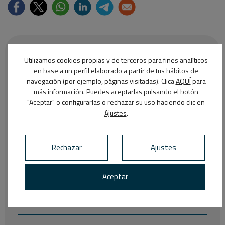
Entradas recientes
Utilizamos cookies propias y de terceros para fines analíticos
en base a un perfil elaborado a partir de tus hábitos de
navegación (por ejemplo, páginas visitadas). Clica
AQUÍ
para
¿A qué edad se debe empezar con la
más información. Puedes aceptarlas pulsando el botón
ortodoncia infantil?
"Aceptar" o configurarlas o rechazar su uso haciendo clic en
Ajustes
.
Cómo prevenir y tratar las llagas por
ortodoncia
Rechazar
Ajustes
Aceptar
¿Cómo se corrigen los dientes apiñados?