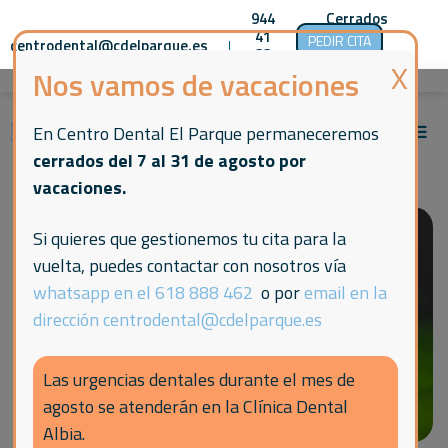
944
Cerrados
41
hasta el
PEDIR CITA
centrodental@cdelparque.es
|
|
|
33
día 1 de
00
septiembre
Nos vamos de vacaciones
En Centro Dental El Parque permaneceremos
cerrados del 7 al 31 de agosto por
vacaciones.
Si quieres que gestionemos tu cita para la
vuelta, puedes contactar con nosotros vía
whatsapp en el 618 888 462
o por
email en la
dirección centrodental@cdelparque.es
Las urgencias dentales durante el mes de
agosto se atenderán en la Clínica Dental
Albia.