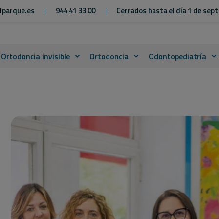
lparque.es
944 41 33 00
Cerrados hasta el día 1 de sep
|
|
Ortodoncia invisible
Ortodoncia
Odontopediatría