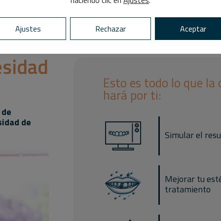
haciendo clic en
Ajustes
.
Ajustes
Rechazar
Aceptar
esidad
Esto es todo lo que la 
hará por ti:
 de
sidad de
Simular el resu
Mejorar tu esté
tratamiento