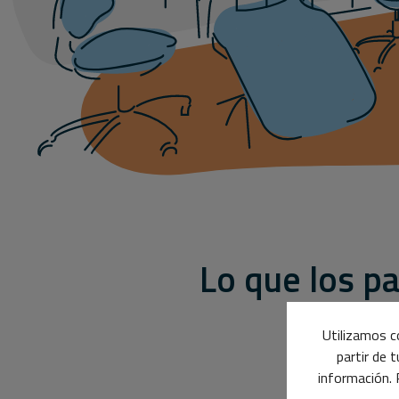
Lo que los p
Utilizamos co
partir de 
información. 