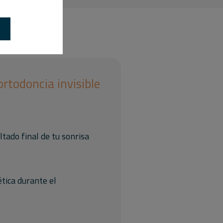
ortodoncia invisible
ltado final de tu sonrisa
tica durante el