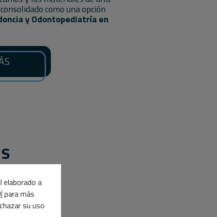
 consolidado como una opción
oncia y Odontopediatría en
ÁS
os
il elaborado a
para más
Í
echazar su uso