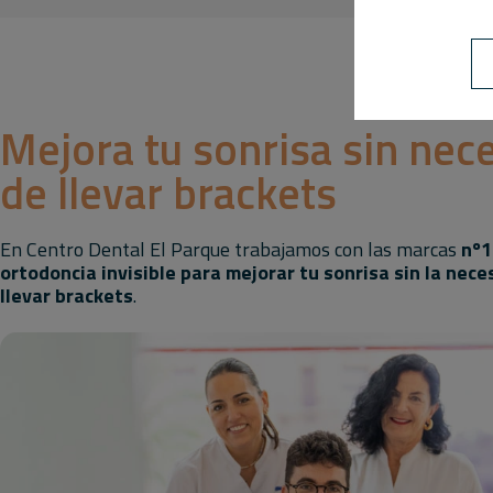
Mejora tu sonrisa sin nec
de llevar brackets
En Centro Dental El Parque trabajamos con las marcas
nº1
ortodoncia invisible para
mejorar tu sonrisa sin la nece
llevar brackets
.