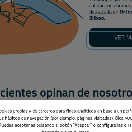
calidad, nos hemos
destacada en
Ortod
Bilbao.
VER M
acientes opinan de nosotr
okies propias y de terceros para fines analíticos en base a un perf
tus hábitos de navegación (por ejemplo, páginas visitadas). Clica
AQU
Puedes aceptarlas pulsando el botón "Aceptar" o configurarlas o r