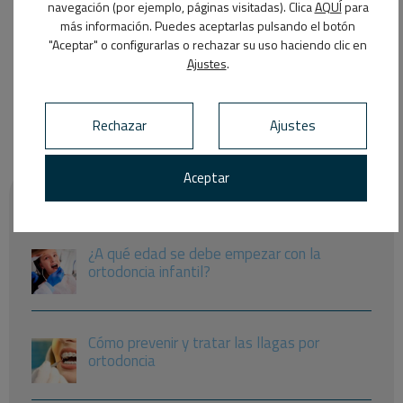
navegación (por ejemplo, páginas visitadas). Clica
AQUÍ
para
En el Centro Dental El Parque determinaremos la
más información. Puedes aceptarlas pulsando el botón
causa de las manchas y recomendaremos el
"Aceptar" o configurarlas o rechazar su uso haciendo clic en
tratamiento adecuado. ¡Contáctanos!
Ajustes
.
Rechazar
Ajustes
Aceptar
Entradas recientes
¿A qué edad se debe empezar con la
ortodoncia infantil?
Cómo prevenir y tratar las llagas por
ortodoncia