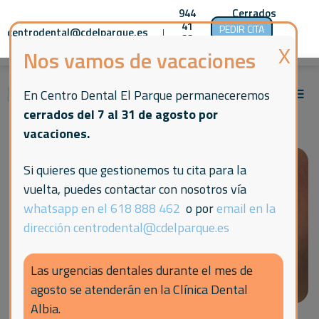
944
Cerrados
41
hasta el
PEDIR CITA
centrodental@cdelparque.es
|
|
|
33
día 1 de
00
septiembre
Nos vamos de vacaciones
En Centro Dental El Parque permaneceremos
cerrados del 7 al 31 de agosto por
vacaciones.
Si quieres que gestionemos tu cita para la
vuelta, puedes contactar con nosotros vía
whatsapp en el 618 888 462
o por
email en la
dirección centrodental@cdelparque.es
Las urgencias dentales durante el mes de
agosto se atenderán en la Clínica Dental
Albia.