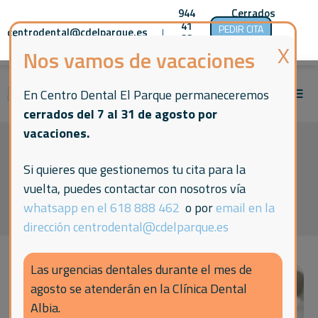
944
Cerrados
41
hasta el
PEDIR CITA
centrodental@cdelparque.es
|
|
|
33
día 1 de
00
septiembre
Nos vamos de vacaciones
En Centro Dental El Parque permaneceremos
cerrados del 7 al 31 de agosto por
vacaciones.
Consejos tras un
Si quieres que gestionemos tu cita para la
vuelta, puedes contactar con nosotros vía
blanqueamiento dental
whatsapp en el 618 888 462
o por
email en la
dirección centrodental@cdelparque.es
Las urgencias dentales durante el mes de
agosto se atenderán en la Clínica Dental
Albia.