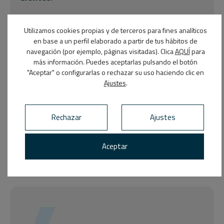
3
Utilizamos cookies propias y de terceros para fines analíticos
en base a un perfil elaborado a partir de tus hábitos de
navegación (por ejemplo, páginas visitadas). Clica
AQUÍ
para
más información. Puedes aceptarlas pulsando el botón
"Aceptar" o configurarlas o rechazar su uso haciendo clic en
Ajustes
.
MANTÉN UNA CORRECTA HIGIENE BUCAL
Mantener una
constante higiene bucal
es muy
Rechazar
Ajustes
importante para seguir disfrutando de tus
dientes blancos. Haz un buen uso del cepillo de
dientes y los hilos dentales tras cada comida.
Aceptar